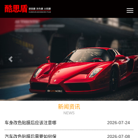
切
换
Previous
Nex
导
航
新闻资讯
NEWS
车身改色贴膜后应该注意哪
2026-07-24
汽车改色贴膜后需要如何保
2026-07-08