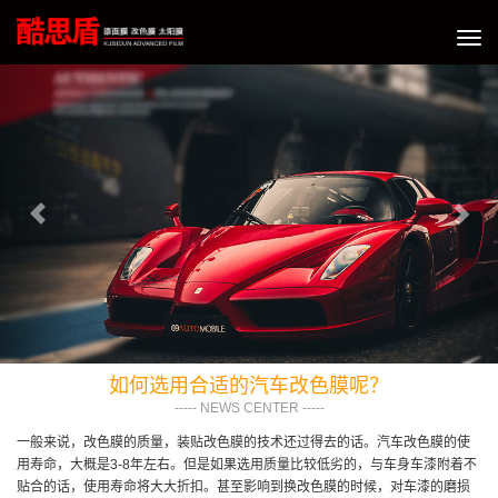
切
换
Previous
Nex
导
航
如何选用合适的汽车改色膜呢？
----- NEWS CENTER -----
一般来说，改色膜的质量，装贴改色膜的技术还过得去的话。汽车改色膜的使
用寿命，大概是3-8年左右。但是如果选用质量比较低劣的，与车身车漆附着不
贴合的话，使用寿命将大大折扣。甚至影响到换改色膜的时候，对车漆的磨损