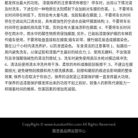
都发挥出最大的功效。 漆面保养的注意事项有哪些？ 停车时，出现以下情况请
及时洗车，下述任何一种物质在太阳照射下会加剧对车膜的伤害。 1．不要将车
长时间停在树底下，否则会有大量鸟粪、虫胶黏着在膜面; 2．不要将车长时间
停在空调出风口滴水处，具有腐蚀性的空调水会破坏膜面结构; 3．不要将车长
时间停在油烟机排风扇下面，否则会有大量油渍积在膜面; 4．不要将车长时间
停在雨水中，雨水中的酸性物质将侵蚀膜面; 另外，已装贴漆面保护膜的车辆若
作婚车使用，不要将吸盘直接粘在膜面;婚车彩带、爆竹烟花易造成膜面染色，
需在12个小时内清洗养护，以防渗透染色。 车身清洁的注意事项 1、贴膜后一
周内避免洗车，以保证胶和漆面产生最好的结合力; 2、使用无磨料，不含强溶
剂且非强酸强碱性的清洁剂擦拭; 3、洗车时避免使用高压水枪对膜边缘冲洗;
4、清洁后使用清水冲洗并用干净、柔软的布料或橡胶刮板擦干; 5、不建议在膜
面抛光; 避免硬物刮擦膜和用力擦洗膜表面，刮擦和磨损的痕迹会影响膜的整体
效果; 保养与否取决于你自己，保养的话就是让漆面保护膜一直发挥最大功效，
不保养的话漆面保护膜发挥出来的功效不如之前好，就像人的新陈代谢能力一
样随着时间的推移、伤害因素的增加而减弱。
CopyRight © www.kusidunfilm.com All Rights Reserved.
酷思盾品牌运营中心