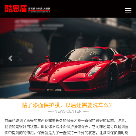
切
换
Previous
Nex
导
航
贴了漆面保护膜，以后还需要洗车么？
----- NEWS CENTER -----
前面也说到了再好的东西都需要长久的保养才能一直保持很好的状态，注意，
我说的是很好的状态。即使你不给漆面保护膜做保养，它同样还是可以起到宣
传中提到的的作用。保养就是为了一直保持一个好的状态，让漆面保护膜时刻